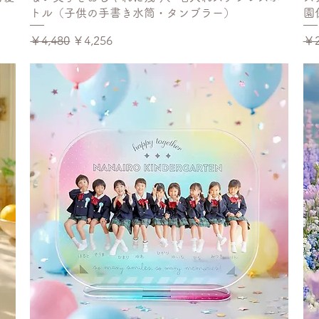
トル（子供の手書き水筒・タンブラー）
園
通常価格
セール価格
通
￥4,480
￥4,256
￥2