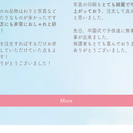
写真の印刷も
とても綺麗で
のお品物はわりと写真など
上がっており
、注文して良
たりなものが多かったです
と思いました。
方にも非常におしゃれと好
！
先日、卒園式で子供達に無
事が出来ました。
を注文すればするだけお求
保護者もとても喜んでおり
していただけていた点もよ
ありがとうございました。
す！
りがとうございました！
More