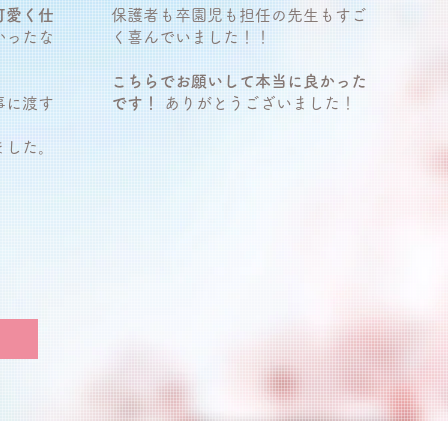
可愛く仕
保護者も卒園児も担任の先生もすご
かったな
く喜んでいました！！
こちらでお願いして本当に良かった
事に渡す
です！
ありがとうございました！
ました。