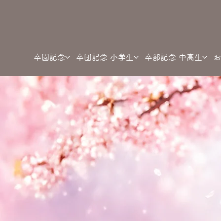
卒園記念
卒団記念 小学生
卒部記念 中高生
お