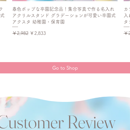
ク
春色ポップな卒園記念品！集合写真で作る名入れ
カ
園式
アクリルスタンド グラデーションが可愛い卒園式
入
アクスタ 幼稚園・保育園
タ
通常価格
セール価格
通
￥2,982
￥2,833
￥2
Go to Shop
Customer Review