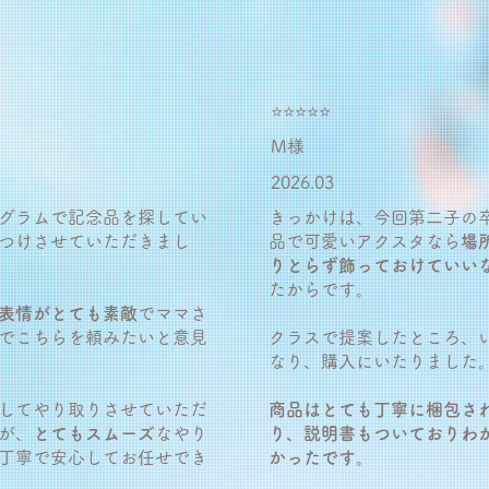
⭐️⭐️⭐️⭐️⭐️
M様
2026.03
グラムで記念品を探してい
きっかけは、今回第二子の
つけさせていただきまし
品で可愛いアクスタなら
場
りとらず飾っておけていい
たからです。
表情がとても素敵
でママさ
でこちらを頼みたいと意見
クラスで提案したところ、
なり、購入にいたりました
してやり取りさせていただ
商品はとても丁寧に梱包さ
が、
とてもスムーズ
なやり
り、説明書もついておりわ
丁寧で安心してお任せでき
かったです。