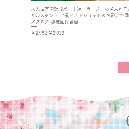
大人気卒園記念品！王冠コラージュの名入れア
リルスタンド 全員ベストショットの可愛い卒
アクスタ 幼稚園保育園
通常価格
セール価格
￥2,982
￥2,833