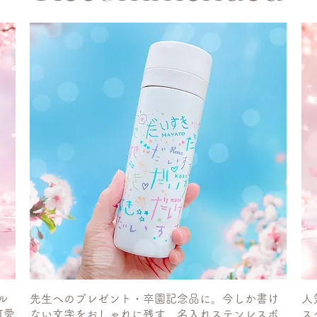
ル
先生へのプレゼント・卒園記念品に。今しか書け
人
可愛
ない文字をおしゃれに残す、名入れステンレスボ
ス