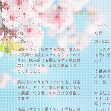
⭐️⭐️⭐️⭐️⭐️
⭐️⭐️⭐️⭐️⭐️
T様
O様
2026.03
2026.03
保護者の方に提案するため、購入前
インスタ
に質問や相談をさせてもらったので
る時に見
すが、
購入前にも関わらず丁寧に対
た！
応
してくださり、素敵な提案までし
てくれました。
子供達の
ん皆んな
購入後のやりとりについても、
対応
が一致。
が早く
、そして
丁寧に何度もこちら
の要望に付き合っていただき感謝し
いざ注文
てます！
きました
取りかつ
商品は
すごく可愛く
て、小学校が離
ました！