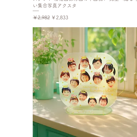
い集合写真アクスタ
通常価格
セール価格
￥2,982
￥2,833