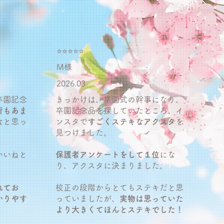
⭐️⭐️⭐️⭐️⭐️
M様
2026.03
卒園記念
きっかけは、卒園式の幹事になり、
所もあま
卒園記念品を探していたところ、イ
な
と思っ
ンスタで
すごくステキなアクスタ
を
見つけました。
いいねと
保護者アンケートをして１位
にな
。
り、アクスタに決まりました。
れてお
校正の段階からとてもステキだと思
かりやす
っていましたが、
実物は思っていた
より大きくてほんとステキでした！