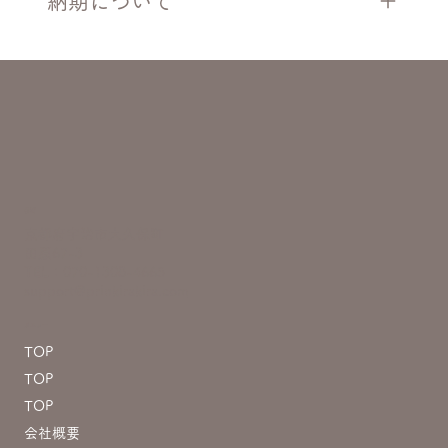
納期について
住所
京都府宇治市大久保町
田原67-3
TEL：070-1308-4665
support@prinkirakira.com
メニュー
TOP
TOP
TOP
会社概要