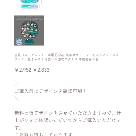
全員ベストショット！卒園記念品!顔写真コラージュ名入れアクリルス
タンド！星きらめく可愛い卒園式アクスタ 幼稚園保育園
元
セ
￥2,982
￥2,833
の
ー
価
ル
格
価
／
格
ご購入前にデザインを確認可能！
＼
無料の仮デザインをさせていただきますので、仕
上がりをご確認いただいてからご購入いただけま
す。
ご連絡お待ちしております。