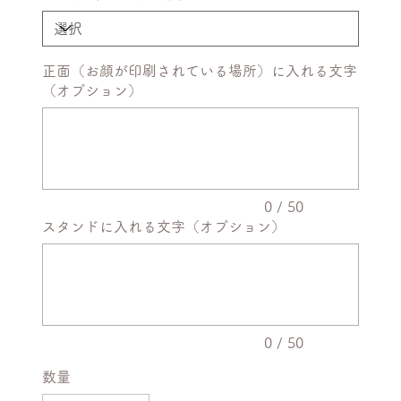
正面（お顔が印刷されている場所）に入れる文字
（オプション）
最
大
50
文
字
ま
で
入
力
0 / 50
で
スタンドに入れる文字（オプション）
き
ま
最
す。
大
50
文
字
ま
で
入
力
0 / 50
で
き
数量
ま
す。