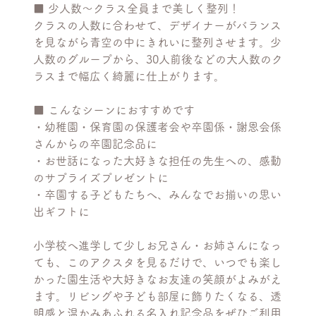
■ 少人数〜クラス全員まで美しく整列！
クラスの人数に合わせて、デザイナーがバランス
を見ながら青空の中にきれいに整列させます。少
人数のグループから、30人前後などの大人数のク
ラスまで幅広く綺麗に仕上がります。
■ こんなシーンにおすすめです
・幼稚園・保育園の保護者会や卒園係・謝恩会係
さんからの卒園記念品に
・お世話になった大好きな担任の先生への、感動
のサプライズプレゼントに
・卒園する子どもたちへ、みんなでお揃いの思い
出ギフトに
小学校へ進学して少しお兄さん・お姉さんになっ
ても、このアクスタを見るだけで、いつでも楽し
かった園生活や大好きなお友達の笑顔がよみがえ
ます。リビングや子ども部屋に飾りたくなる、透
明感と温かみあふれる名入れ記念品をぜひご利用