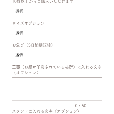
10枚以上からご購入いただけます
サイズオプション
お急ぎ（5日納期短縮）
正面（お顔が印刷されている場所）に入れる文字
（オプション）
最
大
50
文
字
ま
で
入
力
0 / 50
で
スタンドに入れる文字（オプション）
き