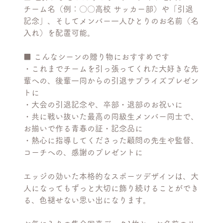
チーム名（例：〇〇高校 サッカー部）や「引退
記念」、そしてメンバー一人ひとりのお名前（名
入れ）を配置可能。
■ こんなシーンの贈り物におすすめです
・これまでチームを引っ張ってくれた大好きな先
輩への、後輩一同からの引退サプライズプレゼン
トに
・大会の引退記念や、卒部・退部のお祝いに
・共に戦い抜いた最高の同級生メンバー同士で、
お揃いで作る青春の証・記念品に
・熱心に指導してくださった顧問の先生や監督、
コーチへの、感謝のプレゼントに
エッジの効いた本格的なスポーツデザインは、大
人になってもずっと大切に飾り続けることができ
る、色褪せない思い出になります。