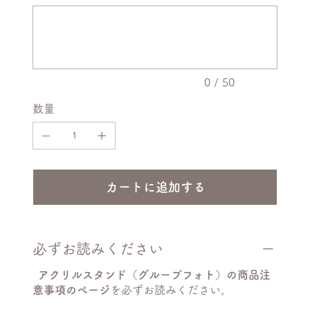
ま
最
す。
大
50
文
字
ま
で
入
力
0 / 50
で
き
数量
ま
す。
カートに追加する
必ずお読みください
アクリルスタンド（グループフォト）の商品注
意事項のページ
を必ずお読みください。