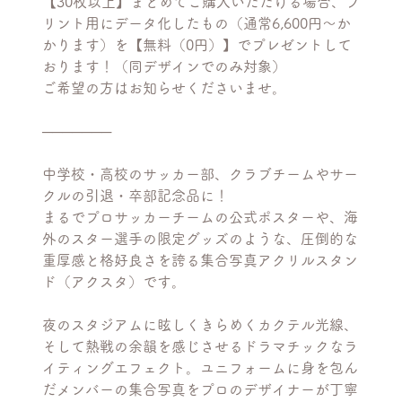
【30枚以上】まとめてご購入いただける場合、プ
リント用にデータ化したもの（通常6,600円〜か
かります）を【無料（0円）】でプレゼントして
おります！（同デザインでのみ対象）
ご希望の方はお知らせくださいませ。
───────
中学校・高校のサッカー部、クラブチームやサー
クルの引退・卒部記念品に！
まるでプロサッカーチームの公式ポスターや、海
外のスター選手の限定グッズのような、圧倒的な
重厚感と格好良さを誇る集合写真アクリルスタン
ド（アクスタ）です。
夜のスタジアムに眩しくきらめくカクテル光線、
そして熱戦の余韻を感じさせるドラマチックなラ
イティングエフェクト。ユニフォームに身を包ん
だメンバーの集合写真をプロのデザイナーが丁寧