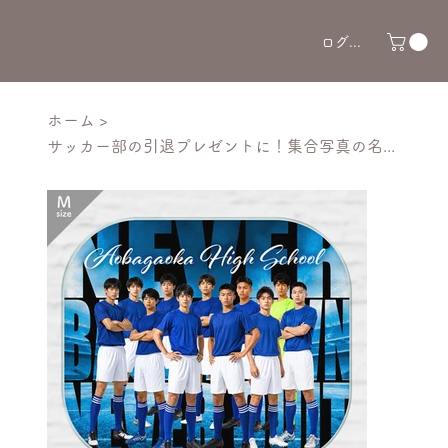
ログイン
ホーム
>
サッカー部の引退プレゼントに！集合写真の名入れアクリルスタンド 先輩へ贈るかっこいい卒部記念アクスタ 部活お揃い