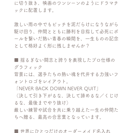
に切り抜き、映画のワンシーンのようにドラマチ
ックに配置します。
激しい雨の中でもピッチを泥だらけになりながら
駆け回り、仲間とともに勝利を目指して必死にボ
ールを繋いだ熱い青春の瞬間を、一生ものの記念
として格好よく形に残しませんか？
■ 揺るぎない闘志と誇りを表現したプロ仕様の
グラフィック
背景には、選手たちの熱い魂を代弁する力強いフ
ォントロゴをレイアウト。
「NEVER BACK DOWN NEVER QUIT」
（決して引き下がるな、決して諦めるな／くじけ
るな、最後までやり抜け）
厳しい練習や試合を共に乗り越えた一生の仲間た
ちへ贈る、最高の合言葉となっています。
■ 世界にひとつだけのオーダーメイド名入れ