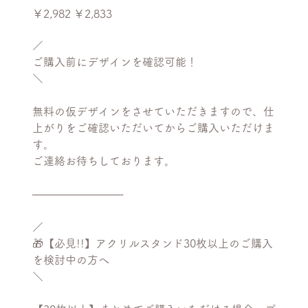
元
セ
￥2,982
￥2,833
の
ー
価
ル
格
価
／
格
ご購入前にデザインを確認可能！
＼
無料の仮デザインをさせていただきますので、仕
上がりをご確認いただいてからご購入いただけま
す。
ご連絡お待ちしております。
────────────
／
🎁【必見!!】アクリルスタンド30枚以上のご購入
を検討中の方へ
＼