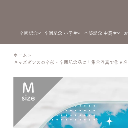
卒園記念
卒団記念 小学生
卒部記念 中高生
お
ホーム
>
キッズダンスの卒部・卒団記念品に！集合写真で作る名入