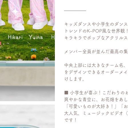
───────
キッズダンスや小学生のダンス
トレンドのK-POP風な世界観
キラキラでポップなアクリルス
メンバー全員が並んだ最高の集
中央上部には大きなチーム名、
をデザインできるオーダーメイ
けします。
■ 小学生が喜ぶ！こだわりの
爽やかな青空に、お花畑をあし
「可愛いものが大好き！」「お
大人気。ミュージックビデオ（
です！