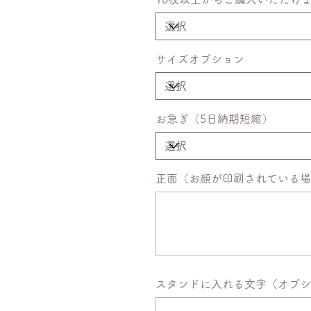
サイズオプション
お急ぎ（5日納期短縮）
正面（お顔が印刷されている場
最
大
50
文
字
ま
で
入
力
で
スタンドに入れる文字（オプシ
き
ま
最
す。
大