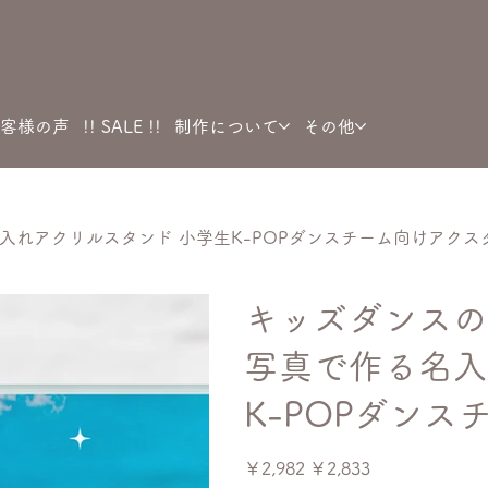
客様の声
!! SALE !!
制作について
その他
れアクリルスタンド 小学生K-POPダンスチーム向けアクス
キッズダンスの
写真で作る名入
K-POPダン
元
セ
￥2,982
￥2,833
の
ー
価
ル