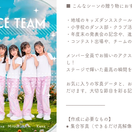
■ こんなシーンの贈り物にお
・地域のキッズダンススクール
・小学校のダンス部・クラブ活
・年度末の発表会の記念や、進
・コンテスト出場や、チームの
メンバー全員でお揃いのアクス
し！
ステージで輝いた最高の瞬間を
お気に入りの写真データと、お
だけます。大切な節目を彩る記
────────────
【作成に必要なもの】
● 集合写真（できるだけ高解