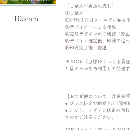
［ご購入〜発送の流れ］
①ご購入
②LINEまたはメールでお写真
③デザイナーによる作成
④完成デザインのご確認（修正
⑤デザイン確定後、印刷工程へ
⑥印刷完了後、発送
※ SDGs（目標12：つくる
た段ボールを再利用して発送す
────────────
【お急ぎ便について（注意事項
● プラス料金で納期を5日間短
● ただし、デザイン修正の回
すのでご注意ください。
10枚以上からご購入いただけ