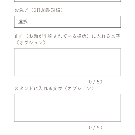
お急ぎ（5日納期短縮）
正面（お顔が印刷されている場所）に入れる文字
（オプション）
最
大
50
文
字
ま
で
入
力
0 / 50
で
スタンドに入れる文字（オプション）
き
ま
最
す。
大
50
文
字
ま
で
入
力
0 / 50
で
き