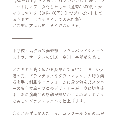
【30枚以上】まとめてご購入いただける場合、プ
リント用にデータ化したもの（通常6,600円〜か
かります）を【無料（0円）】でプレゼントして
おります！（同デザインでのみ対象）
ご希望の方はお知らせくださいませ。
───────
中学校・高校の吹奏楽部、ブラスバンドやオーケ
ストラ、サークルの引退・卒団・卒部記念品に！
どこまでも高く広がる爽やかな夏空と、眩しい太
陽の光、ドラマチックなグラフィック。大切な楽
器を手に制服やユニフォームに身を包んだメンバ
ーの集合写真をプロのデザイナーが丁寧に切り抜
き、あの演奏会の感動が鮮やかによみがえるよう
な美しいグラフィックへと仕上げます。
音が合わずに悩んだ日々、コンクール直前の息が