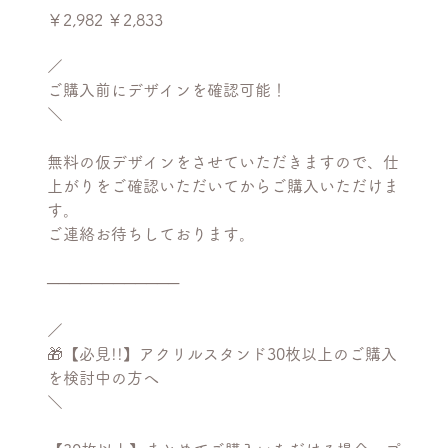
元
セ
￥2,982
￥2,833
の
ー
価
ル
格
価
／
格
ご購入前にデザインを確認可能！
＼
無料の仮デザインをさせていただきますので、仕
上がりをご確認いただいてからご購入いただけま
す。
ご連絡お待ちしております。
────────────
／
🎁【必見!!】アクリルスタンド30枚以上のご購入
を検討中の方へ
＼