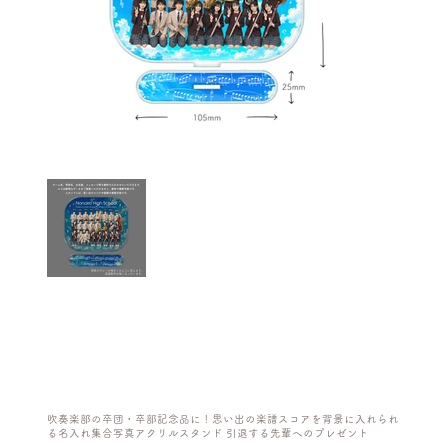
吹奏楽部の卒団・卒部記念品に！思い出の楽譜スコアを背景に入れられ
る名入れ集合写真アクリルスタンド 引退する先輩へのプレゼント