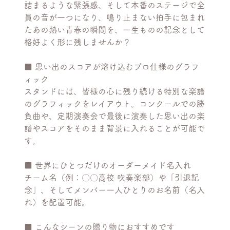
詰まるような緊張感、そして本番のステージで全
員の音が一つになり、鳴り止まない拍手に包まれ
たあの熱い青春の瞬間を、一生ものの記念として
格好よく形に残しませんか？
■ 思い出のスコアが溶け込むプロ仕様のグラフ
ィック
スタンドには、皆様の心に残り続ける特別な楽譜
のグラフィックをレイアウト。コンクールでの勝
負曲や、定期演奏会で最後に演奏した思い出の楽
譜やスコアをそのまま背景に入れることが可能で
す。
■ 世界にひとつだけのオーダーメイド名入れ
チーム名（例：〇〇高校 吹奏楽部）や「引退記
念」、そしてメンバー一人ひとりのお名前（名入
れ）を配置可能。
■ こんなシーンの贈り物におすすめです