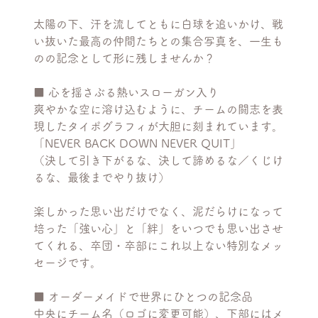
太陽の下、汗を流してともに白球を追いかけ、戦
い抜いた最高の仲間たちとの集合写真を、一生も
のの記念として形に残しませんか？
■ 心を揺さぶる熱いスローガン入り
爽やかな空に溶け込むように、チームの闘志を表
現したタイポグラフィが大胆に刻まれています。
「NEVER BACK DOWN NEVER QUIT」
（決して引き下がるな、決して諦めるな／くじけ
るな、最後までやり抜け）
楽しかった思い出だけでなく、泥だらけになって
培った「強い心」と「絆」をいつでも思い出させ
てくれる、卒団・卒部にこれ以上ない特別なメッ
セージです。
■ オーダーメイドで世界にひとつの記念品
中央にチーム名（ロゴに変更可能）、下部にはメ