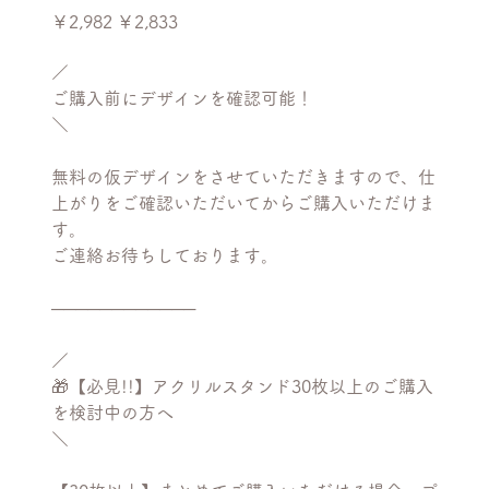
元
セ
￥2,982
￥2,833
の
ー
価
ル
格
価
／
格
ご購入前にデザインを確認可能！
＼
無料の仮デザインをさせていただきますので、仕
上がりをご確認いただいてからご購入いただけま
す。
ご連絡お待ちしております。
────────────
／
🎁【必見!!】アクリルスタンド30枚以上のご購入
を検討中の方へ
＼