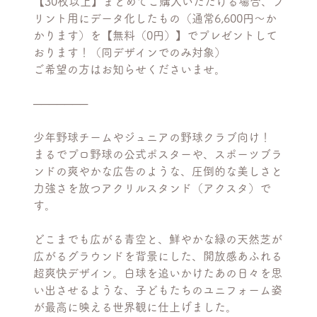
【30枚以上】まとめてご購入いただける場合、プ
リント用にデータ化したもの（通常6,600円〜か
かります）を【無料（0円）】でプレゼントして
おります！（同デザインでのみ対象）
ご希望の方はお知らせくださいませ。
───────
少年野球チームやジュニアの野球クラブ向け！
まるでプロ野球の公式ポスターや、スポーツブラ
ンドの爽やかな広告のような、圧倒的な美しさと
力強さを放つアクリルスタンド（アクスタ）で
す。
どこまでも広がる青空と、鮮やかな緑の天然芝が
広がるグラウンドを背景にした、開放感あふれる
超爽快デザイン。白球を追いかけたあの日々を思
い出させるような、子どもたちのユニフォーム姿
が最高に映える世界観に仕上げました。